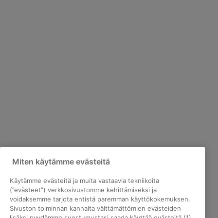
Miten käytämme evästeitä
Käytämme evästeitä ja muita vastaavia tekniikoita
(”evästeet”) verkkosivustomme kehittämiseksi ja
voidaksemme tarjota entistä paremman käyttökokemuksen.
Sivuston toiminnan kannalta välttämättömien evästeiden
lisäksi pyydämme suostumustasi saada käyttää evästeitä (1)